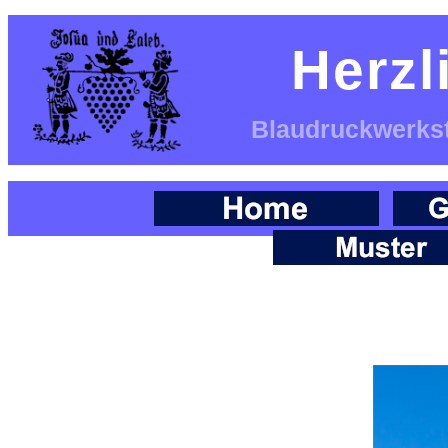
Herz
Blaudruckwerksta